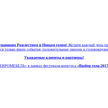
тупающим Рождеством и Новым годом!
Желаем каждый день ощу
тся только яркие события, положительные эмоции и головокруж
Уважаемые клиенты и партнеры!
нЕВРОМЕБЕЛЬ» в рамках фестиваля-конкурса
«Выбор года-2017