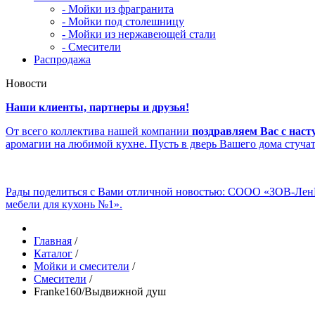
- Мойки из фрагранита
- Мойки под столешницу
- Мойки из нержавеющей стали
- Смесители
Распродажа
Новости
Наши клиенты, партнеры и друзья!
От всего коллектива нашей компании
поздравляем Вас с нас
аромагии на любимой кухне. Пусть в дверь Вашего дома стуча
Рады поделиться с Вами отличной новостью: СООО «ЗОВ-Ле
мебели для кухонь №1».
Главная
/
Каталог
/
Мойки и смесители
/
Смесители
/
Franke160/Выдвижной душ