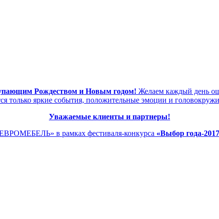
тупающим Рождеством и Новым годом!
Желаем каждый день ощу
тся только яркие события, положительные эмоции и головокруж
Уважаемые клиенты и партнеры!
нЕВРОМЕБЕЛЬ» в рамках фестиваля-конкурса
«Выбор года-2017